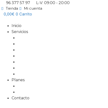
Saltar
96 377 57 97
L-V: 09:00 - 20:00
al
Tienda
Mi cuenta
0,00
€
0
Carrito
contenido
Inicio
Servicios
Diseño Web
Tiendas Online
Tarjetas Digitales
Marketing Online
Diseño Gráfico
Redes Sociales
Formación
Planes
Planes web
Planes alojamiento
Contacto