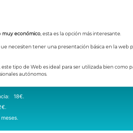
o
muy económico
, esta es la opción más interesante.
 que necesiten tener una presentación básica en la web
ste tipo de Web es ideal para ser utilizada bien como p
fesionales autónomos.
ncia
18€
:
.
2€
.
 meses
.