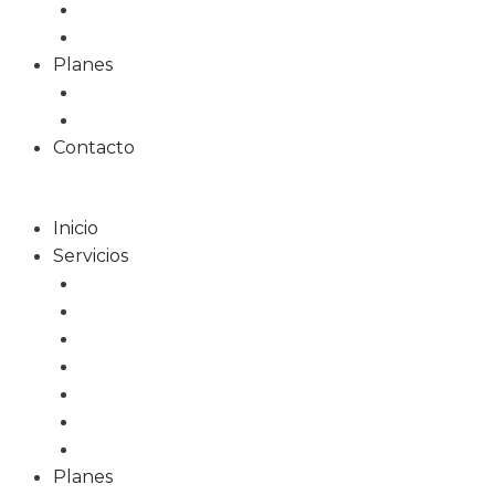
Redes Sociales
Formación
Planes
Planes web
Planes alojamiento
Contacto
Inicio
Servicios
Diseño Web
Tiendas Online
Tarjetas Digitales
Marketing Online
Diseño Gráfico
Redes Sociales
Formación
Planes