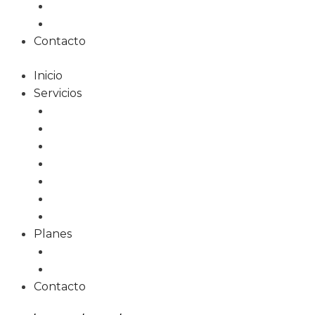
Planes web
Planes alojamiento
Contacto
Inicio
Servicios
Diseño Web
Tiendas Online
Tarjetas Digitales
Marketing Online
Diseño Gráfico
Redes Sociales
Formación
Planes
Planes web
Planes alojamiento
Contacto