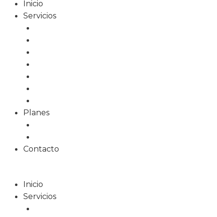
Inicio
Servicios
Diseño Web
Tiendas Online
Tarjetas Digitales
Marketing Online
Diseño Gráfico
Redes Sociales
Formación
Planes
Planes web
Planes alojamiento
Contacto
Inicio
Servicios
Diseño Web