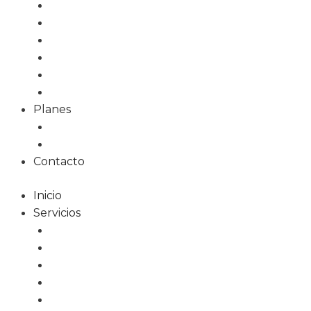
Tiendas Online
Tarjetas Digitales
Marketing Online
Diseño Gráfico
Redes Sociales
Formación
Planes
Planes web
Planes alojamiento
Contacto
Inicio
Servicios
Diseño Web
Tiendas Online
Tarjetas Digitales
Marketing Online
Diseño Gráfico