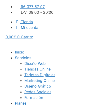
Saltar
96 377 57 97
al
L-V: 09:00 - 20:00
contenido
Tienda
Mi cuenta
0,00
€
0
Carrito
Inicio
Servicios
Diseño Web
Tiendas Online
Tarjetas Digitales
Marketing Online
Diseño Gráfico
Redes Sociales
Formación
Planes