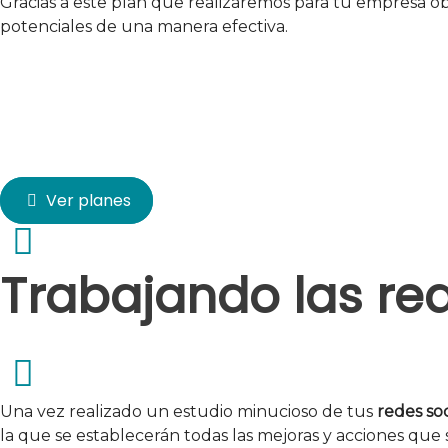
Gracias a este plan que realizaremos para tu empresa obte
potenciales de una manera efectiva.
Páginas web por s
Te ofrecemos tener tu página web por
gran inversión.
Ver planes
Trabajando las re
Una vez realizado un estudio minucioso de tus
redes
so
la que se establecerán todas las mejoras y acciones que