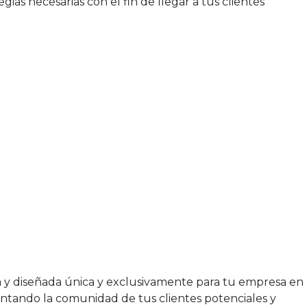
ias necesarias con el fin de llegar a tus clientes
as las ventajas de una web sin una
ida y diseñada única y exclusivamente para tu empresa en
entando la comunidad de tus clientes potenciales y