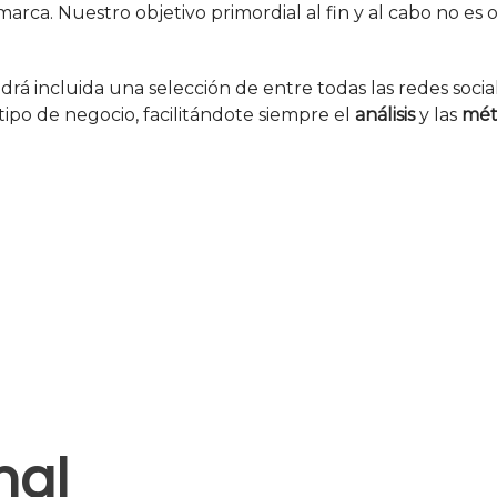
arca. Nuestro objetivo primordial al fin y al cabo no es
ndrá incluida una selección de entre todas las redes soc
 tipo de negocio, facilitándote siempre el
análisis
y las
mét
les son una herram
tu público y conoc
nal