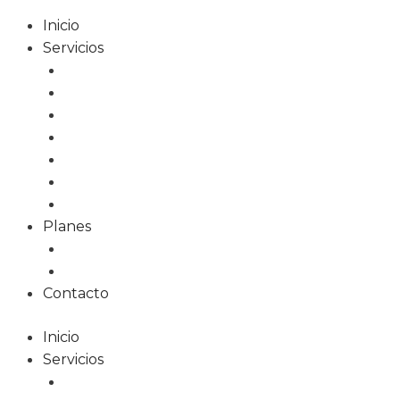
Inicio
Servicios
Diseño Web
Tiendas Online
Tarjetas Digitales
Marketing Online
Diseño Gráfico
Redes Sociales
Formación
Planes
Planes web
Planes alojamiento
Contacto
Inicio
Servicios
Diseño Web