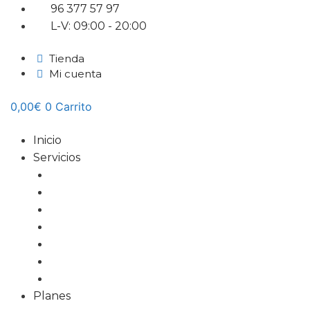
Saltar
96 377 57 97
al
L-V: 09:00 - 20:00
contenido
Tienda
Mi cuenta
0,00
€
0
Carrito
Inicio
Servicios
Diseño Web
Tiendas Online
Tarjetas Digitales
Marketing Online
Diseño Gráfico
Redes Sociales
Formación
Planes