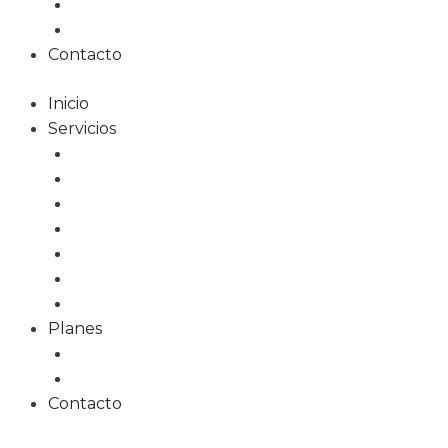
Planes web
Planes alojamiento
Contacto
Inicio
Servicios
Diseño Web
Tiendas Online
Tarjetas Digitales
Marketing Online
Diseño Gráfico
Redes Sociales
Formación
Planes
Planes web
Planes alojamiento
Contacto