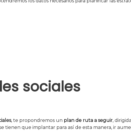
ndremos los datos necesarios para planificar las estrateg
uscripción
 una módica suscripción mensual. Tod
des sociales
ciales
, te propondremos un
plan de ruta
a seguir
, dirig
 se tienen que implantar para así de esta manera, ir aum