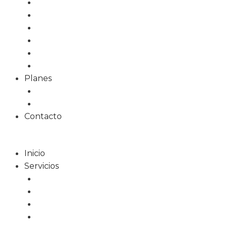
Tiendas Online
Tarjetas Digitales
Marketing Online
Diseño Gráfico
Redes Sociales
Formación
Planes
Planes web
Planes alojamiento
Contacto
Inicio
Servicios
Diseño Web
Tiendas Online
Tarjetas Digitales
Marketing Online