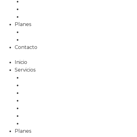
Diseño Gráfico
Redes Sociales
Formación
Planes
Planes web
Planes alojamiento
Contacto
Inicio
Servicios
Diseño Web
Tiendas Online
Tarjetas Digitales
Marketing Online
Diseño Gráfico
Redes Sociales
Formación
Planes