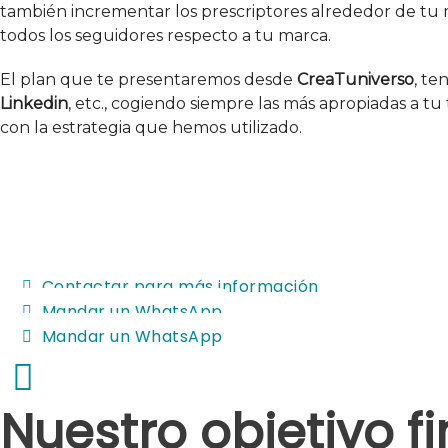
también incrementar los prescriptores alrededor de tu m
todos los seguidores respecto a tu marca.
El plan que te presentaremos desde
CreaTuniverso
, te
Linkedin
, etc., cogiendo siempre las más apropiadas a tu
con la estrategia que hemos utilizado.
« Las redes socia
para conectar con 
Contactar para más información
Mandar un WhatsApp
Mandar un WhatsApp
Nuestro objetivo fi